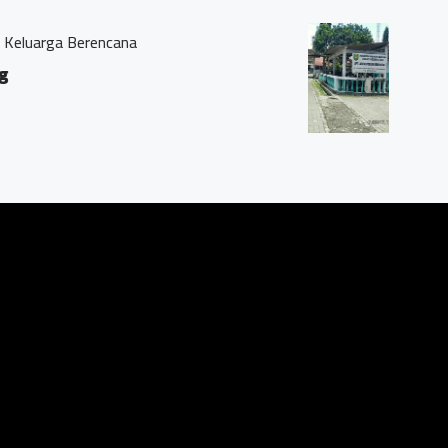
sehatan
yudan, Magelang