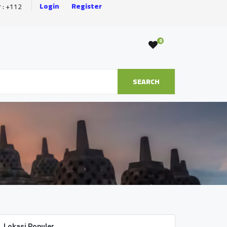
Login
Register
r : +112
0
SEARCH
Lokasi Populer