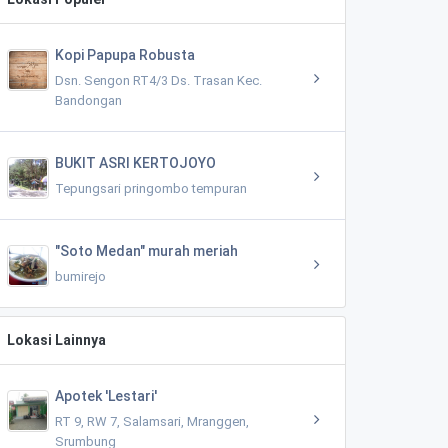
Kopi Papupa Robusta
Dsn. Sengon RT4/3 Ds. Trasan Kec.
Bandongan
BUKIT ASRI KERTOJOYO
Tepungsari pringombo tempuran
"Soto Medan" murah meriah
bumirejo
Lokasi Lainnya
Apotek 'Lestari'
RT 9, RW 7, Salamsari, Mranggen,
Srumbung