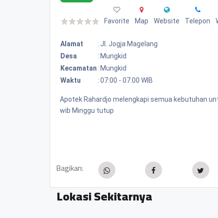
Favorite
Map
Website
Telepon
Alamat
:
Jl. Jogja Magelang
Desa
:
Mungkid
Kecamatan
:
Mungkid
Waktu
:
07:00 - 07:00 WIB
Apotek Rahardjo melengkapi semua kebutuhan untu
wib Minggu tutup
Bagikan:
Lokasi Sekitarnya