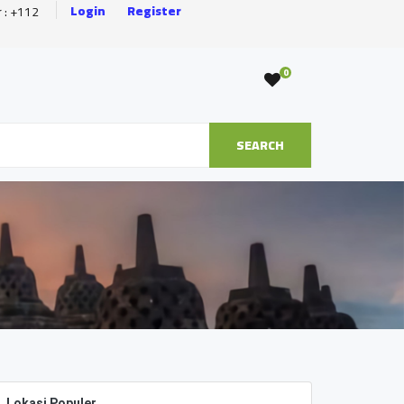
Login
Register
r : +112
0
SEARCH
Lokasi Populer