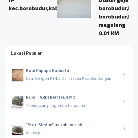
budur,kab.magelang
borobudur,kecamatan
borobudur,kabupaten
magelang
0.01 KM
Lokasi Populer
Kopi Papupa Robusta
Dsn. Sengon RT4/3 Ds. Trasan Kec. Bandongan
BUKIT ASRI KERTOJOYO
Tepungsari pringombo tempuran
"Soto Medan" murah meriah
bumirejo