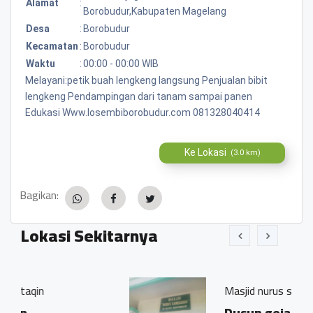
Alamat
:
Borobudur,kabupaten Magelang
Desa
:
Borobudur
Kecamatan
:
Borobudur
Waktu
:
00:00 - 00:00 WIB
Melayani:petik buah lengkeng langsung Penjualan bibit
lengkeng Pendampingan dari tanam sampai panen
Edukasi Www.losembiborobudur.com 081328040414
Ke Lokasi
(3.0 km)
Bagikan:
Lokasi Sekitarnya
Masjid nurus sangadah
Dusun gejagan,desa