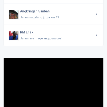
Angkringan Simbah
Jalan magelang jogja km 13
RM Enak
Jalan raya magelang purworeji