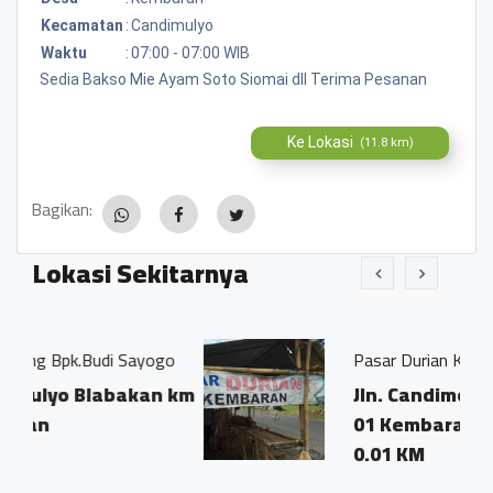
Kecamatan
:
Candimulyo
Waktu
:
07:00 - 07:00 WIB
Sedia Bakso Mie Ayam Soto Siomai dll Terima Pesanan
Ke Lokasi
(11.8 km)
Bagikan:
Lokasi Sekitarnya
i Sayogo
Pasar Durian Kembaran
abakan km
Jln. Candimolyo - Blabak K
01 Kembaran
0.01 KM