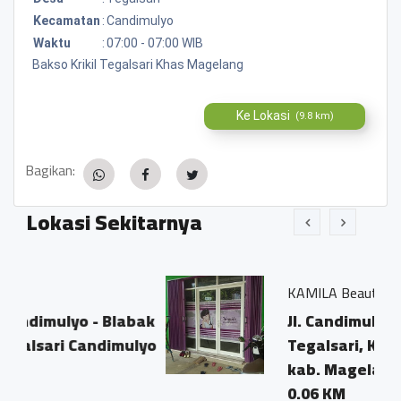
Kecamatan
:
Candimulyo
Waktu
:
07:00 - 07:00 WIB
Bakso Krikil Tegalsari Khas Magelang
Ke Lokasi
(9.8 km)
Bagikan:
Lokasi Sekitarnya
KAMILA Beauty Salon
- Blabak
Jl. Candimulyo - Blabak
ndimulyo
Tegalsari, Kec. Candimulyo
kab. Magelang
0.06 KM