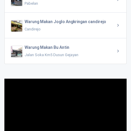
Pabelan
Warung Makan Joglo Angkringan candirejo
Candirejo
Warung Makan Bu Antin
Jalan Soka Km5 Dusun Gejayan