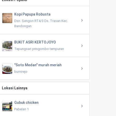
Kopi Papupa Robusta
Dsn. Sengon RT4/3 Ds. Trasan Kec.
Bandongan
BUKIT ASRI KERTOJOYO
Tepungsari pringombo tempuran
"Soto Medan" murah meriah
bumirejo
Lokasi Lainnya
Gubuk chicken
Pabelan 1