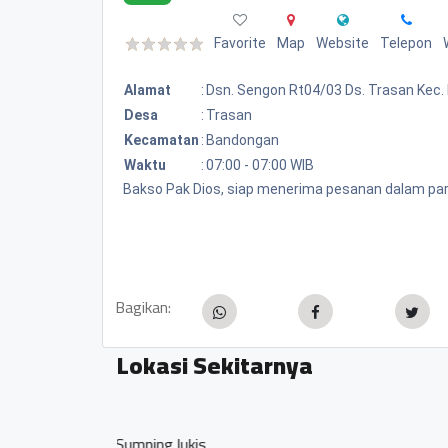
Favorite
Map
Website
Telepon
Alamat
:
Dsn. Sengon Rt04/03 Ds. Trasan Kec
Desa
:
Trasan
Kecamatan
:
Bandongan
Waktu
:
07:00 - 07:00 WIB
Bakso Pak Dios, siap menerima pesanan dalam part
Bagikan:
Lokasi Sekitarnya
Watu Gong