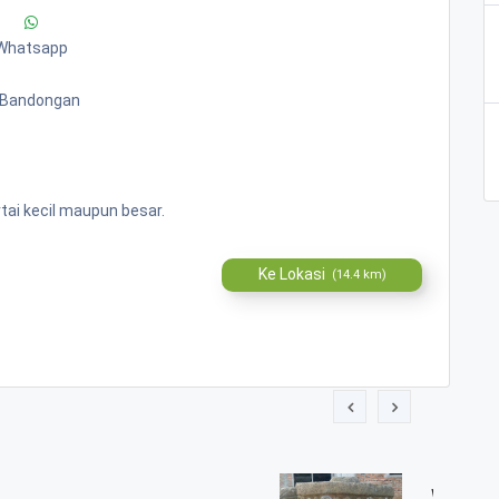
Whatsapp
. Bandongan
ai kecil maupun besar.
Ke Lokasi
(14.4 km)