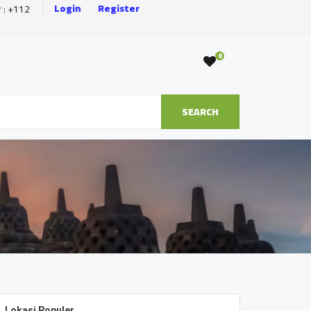
Login
Register
r : +112
0
SEARCH
Lokasi Populer