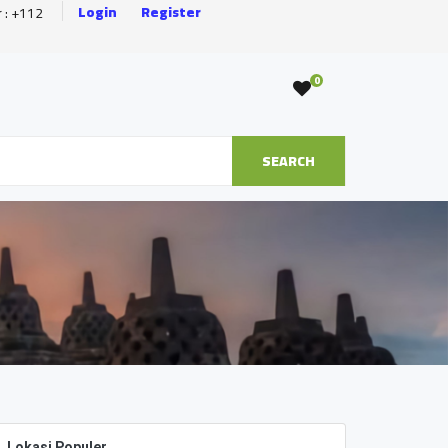
Login
Register
r : +112
0
SEARCH
Lokasi Populer