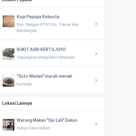
Kopi Papupa Robusta
Dsn. Sengon RT4/3 Ds. Trasan Kec.
Bandongan
BUKIT ASRI KERTOJOYO
Tepungsari pringombo tempuran
"Soto Medan" murah meriah
bumirejo
Lokasi Lainnya
Warung Makan "Ojo Lali" Dukun
Dukun Desa Dukun