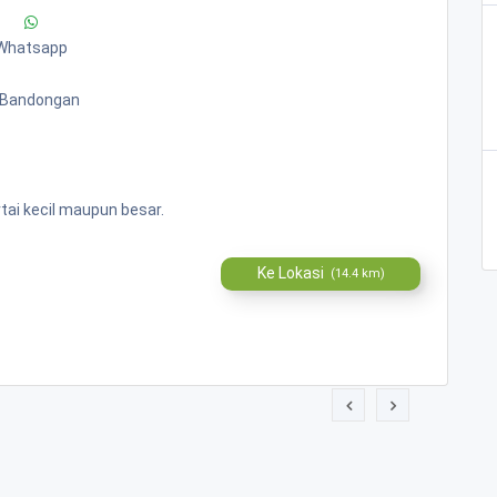
Whatsapp
. Bandongan
ai kecil maupun besar.
Ke Lokasi
(14.4 km)