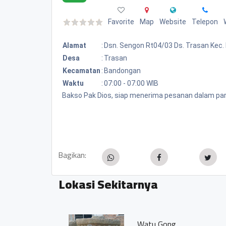
Favorite
Map
Website
Telepon
Alamat
:
Dsn. Sengon Rt04/03 Ds. Trasan Kec
Desa
:
Trasan
Kecamatan
:
Bandongan
Waktu
:
07:00 - 07:00 WIB
Bakso Pak Dios, siap menerima pesanan dalam part
Bagikan:
Lokasi Sekitarnya
Watu Gong