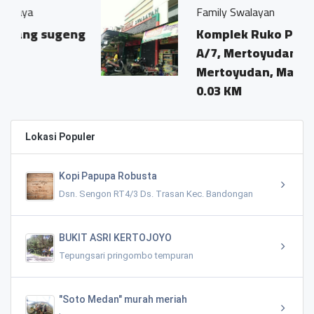
Family Swalayan
ugeng
Komplek Ruko Prayudan Blo
A/7, Mertoyudan, Banyanan,
Mertoyudan, Magelang
0.03 KM
Lokasi Populer
Kopi Papupa Robusta
Dsn. Sengon RT4/3 Ds. Trasan Kec. Bandongan
BUKIT ASRI KERTOJOYO
Tepungsari pringombo tempuran
"Soto Medan" murah meriah