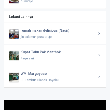
bumirejo
Lokasi Lainnya
rumah makan delicious (Nasir)
jln salaman purworejo,
Kupat Tahu Pak Manthok
Pagersari
WM. Margoyoso
Jl. Tembus Blabak Boyolali