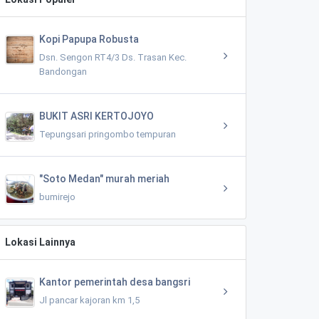
Kopi Papupa Robusta
Dsn. Sengon RT4/3 Ds. Trasan Kec.
Bandongan
BUKIT ASRI KERTOJOYO
Tepungsari pringombo tempuran
"Soto Medan" murah meriah
bumirejo
Lokasi Lainnya
Kantor pemerintah desa bangsri
Jl pancar kajoran km 1,5