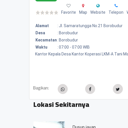
Favorite
Map
Website
Telepon
Alamat
:
Jl. Samaratungga No.21 Borobudur
Desa
:
Borobudur
Kecamatan
:
Borobudur
Waktu
:
07:00 - 07:00 WIB
Kantor Kepala Desa Kantor Koperasi LKM-A Tani 
Bagikan:
Lokasi Sekitarnya
Dusun jayan