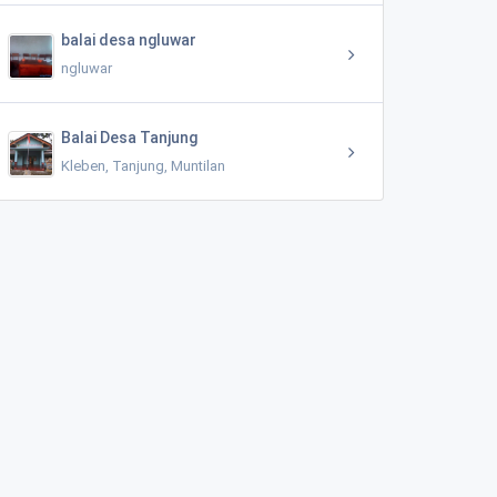
balai desa ngluwar
ngluwar
Balai Desa Tanjung
Kleben, Tanjung, Muntilan
Tk/paud aisyiyah bustanul athfaliv