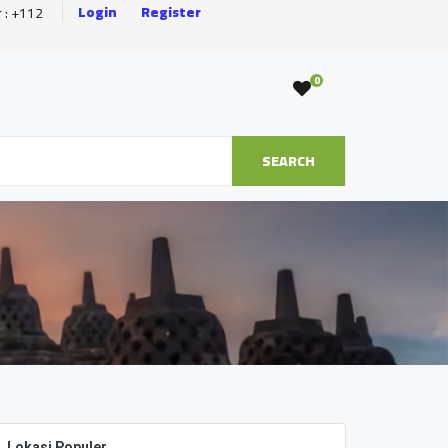
Login
Register
r : +112
0
SEARCH
Lokasi Populer