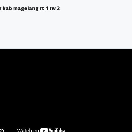
 kab magelang rt 1 rw 2