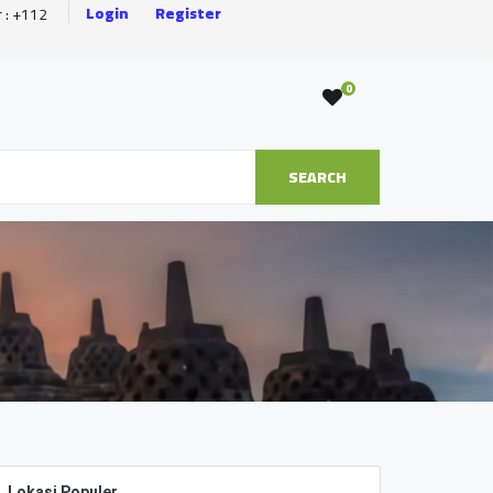
Login
Register
r : +112
0
SEARCH
Lokasi Populer