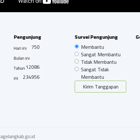
Pengunjung
Survei Pengunjung
G
750
Membantu
Hari ini
Sangat Membantu
Bulan ini
Tidak Membantu
12086
Tahun
Sangat Tidak
234956
Membantu
ini
Kirim Tanggapan
agelangkab.go.id