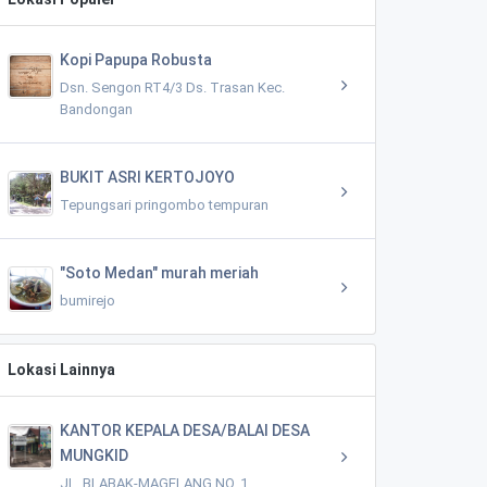
Kopi Papupa Robusta
Dsn. Sengon RT4/3 Ds. Trasan Kec.
Bandongan
BUKIT ASRI KERTOJOYO
Tepungsari pringombo tempuran
"Soto Medan" murah meriah
bumirejo
Lokasi Lainnya
KANTOR KEPALA DESA/BALAI DESA
MUNGKID
JL. BLABAK-MAGELANG NO. 1