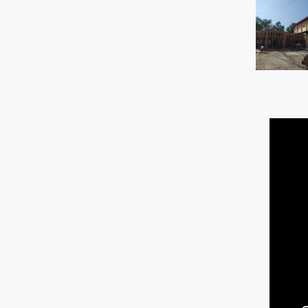
Gedung serbaguna kaliabu
Jl.kaliabu - sapuran k
0.01 KM