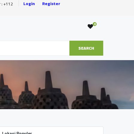
Login
Register
r : +112
0
SEARCH
Lokasi Populer