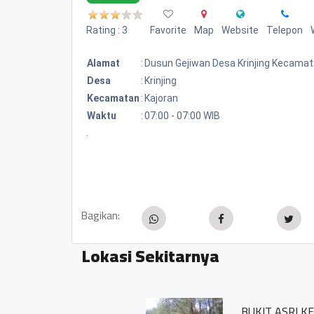
Rating : 3
Favorite
Map
Website
Telepon
Alamat
:
Dusun Gejiwan Desa Krinjing Kecamat
Desa
:
Krinjing
Kecamatan
:
Kajoran
Waktu
:
07:00 - 07:00 WIB
.
Bagikan:
Lokasi Sekitarnya
BUKIT ASRI KERTOJOYO