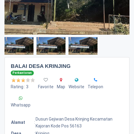
BALAI DESA KRINJING
Perkantoran
Rating : 3
Favorite
Map
Website
Telepon
Whatsapp
Dusun Gejiwan Desa Krinjing Kecamatan
Alamat
:
Kajoran Kode Pos 56163
Desa
:
Krinjing