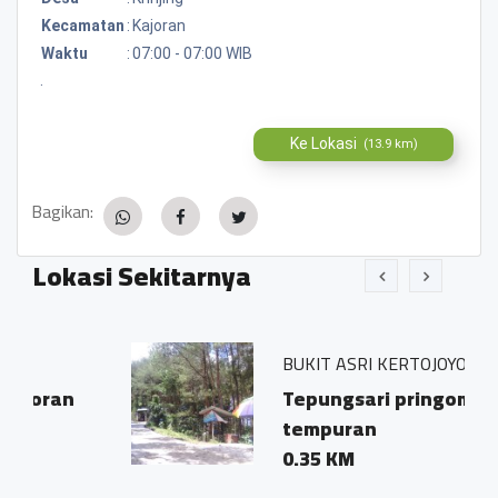
Kecamatan
:
Kajoran
Waktu
:
07:00 - 07:00 WIB
.
Ke Lokasi
(13.9 km)
Bagikan:
Lokasi Sekitarnya
BUKIT ASRI KERTOJOYO
n
Tepungsari pringombo
tempuran
0.35 KM