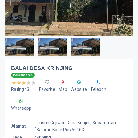
BALAI DESA KRINJING
Perkantoran
Rating : 3
Favorite
Map
Website
Telepon
Whatsapp
Dusun Gejiwan Desa Krinjing Kecamatan
Alamat
:
Kajoran Kode Pos 56163
Desa
:
Krinjing