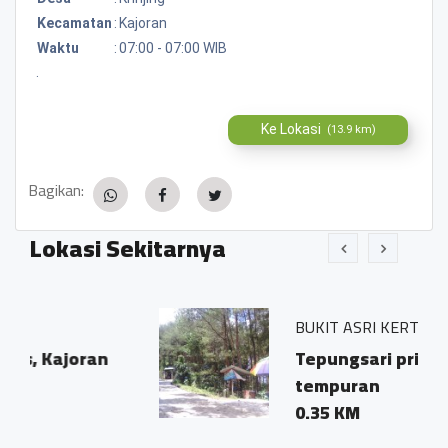
Kecamatan
:
Kajoran
Waktu
:
07:00 - 07:00 WIB
.
Ke Lokasi
(13.9 km)
Bagikan:
Lokasi Sekitarnya
BUKIT ASRI KERTOJOYO
ran
Tepungsari pringombo
tempuran
0.35 KM