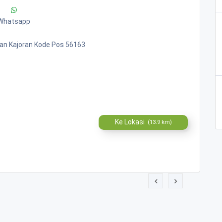
Whatsapp
an Kajoran Kode Pos 56163
Ke Lokasi
(13.9 km)
RI KERTOJOYO