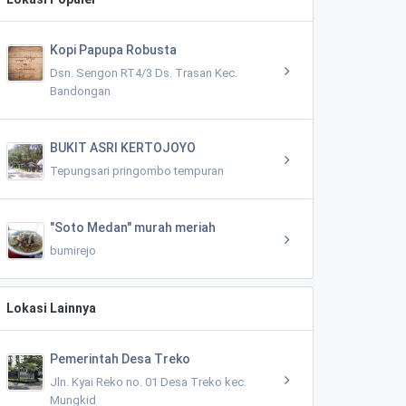
Kopi Papupa Robusta
Dsn. Sengon RT4/3 Ds. Trasan Kec.
Bandongan
BUKIT ASRI KERTOJOYO
Tepungsari pringombo tempuran
"Soto Medan" murah meriah
bumirejo
Lokasi Lainnya
Pemerintah Desa Treko
Jln. Kyai Reko no. 01 Desa Treko kec.
Mungkid