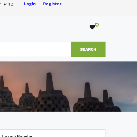
Login
Register
r : +112
0
SEARCH
Lokasi Populer