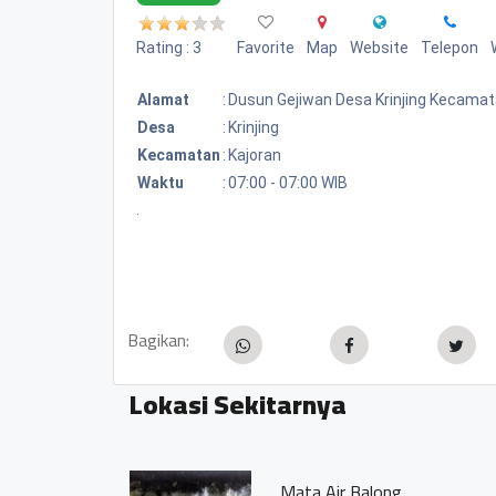
Rating : 3
Favorite
Map
Website
Telepon
Alamat
:
Dusun Gejiwan Desa Krinjing Kecamat
Desa
:
Krinjing
Kecamatan
:
Kajoran
Waktu
:
07:00 - 07:00 WIB
.
Bagikan:
Lokasi Sekitarnya
BUKIT AS