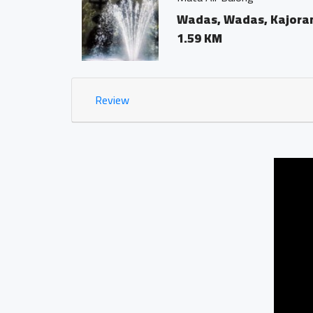
Tepungs
0.35 KM
Review