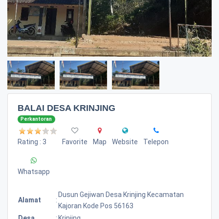
BALAI DESA KRINJING
Perkantoran
Rating : 3
Favorite
Map
Website
Telepon
Whatsapp
Dusun Gejiwan Desa Krinjing Kecamatan
Alamat
:
Kajoran Kode Pos 56163
Desa
:
Krinjing