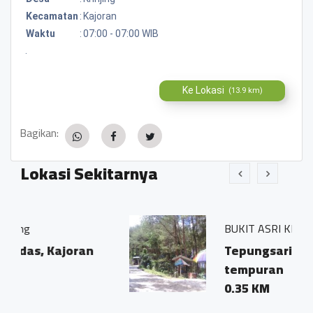
Kecamatan
:
Kajoran
Waktu
:
07:00 - 07:00 WIB
.
Ke Lokasi
(13.9 km)
Bagikan:
Lokasi Sekitarnya
BUKIT ASRI KERTOJOYO
oran
Tepungsari pringombo
tempuran
0.35 KM