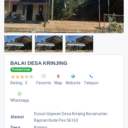
BALAI DESA KRINJING
Perkantoran
Rating : 3
Favorite
Map
Website
Telepon
Whatsapp
Dusun Gejiwan Desa Krinjing Kecamatan
Alamat
:
Kajoran Kode Pos 56163
Desa
:
Krinjing