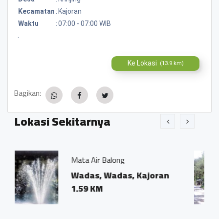
Kecamatan
:
Kajoran
Waktu
:
07:00 - 07:00 WIB
.
Ke Lokasi
(13.9 km)
Bagikan:
Lokasi Sekitarnya
a Air Balong
BUKIT ASRI
das, Wadas, Kajoran
Tepungsa
59 KM
tempuran
0.35 KM