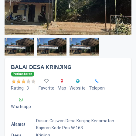
BALAI DESA KRINJING
Perkantoran
Rating : 3
Favorite
Map
Website
Telepon
Whatsapp
Dusun Gejiwan Desa Krinjing Kecamatan
Alamat
:
Kajoran Kode Pos 56163
Desa
:
Krinjing