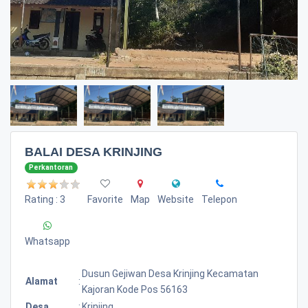
BALAI DESA KRINJING
Perkantoran
Rating : 3
Favorite
Map
Website
Telepon
Whatsapp
Dusun Gejiwan Desa Krinjing Kecamatan
Alamat
:
Kajoran Kode Pos 56163
Desa
:
Krinjing