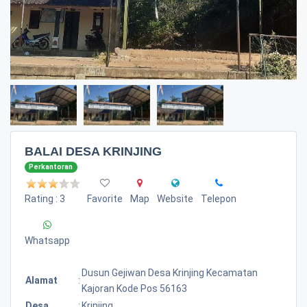
BALAI DESA KRINJING
Perkantoran
Rating : 3
Favorite
Map
Website
Telepon
Whatsapp
Dusun Gejiwan Desa Krinjing Kecamatan
Alamat
:
Kajoran Kode Pos 56163
Desa
:
Krinjing