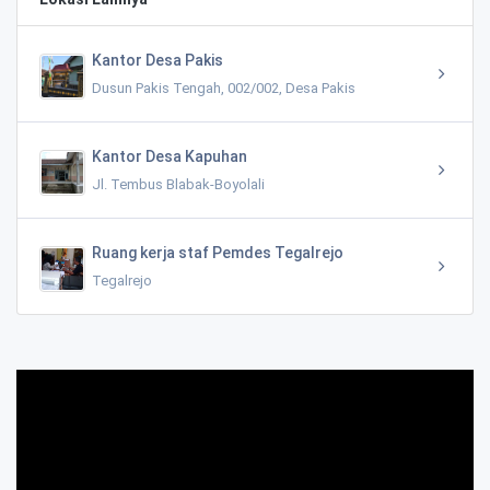
Kantor Desa Pakis
Dusun Pakis Tengah, 002/002, Desa Pakis
Kantor Desa Kapuhan
Jl. Tembus Blabak-Boyolali
Ruang kerja staf Pemdes Tegalrejo
Tegalrejo