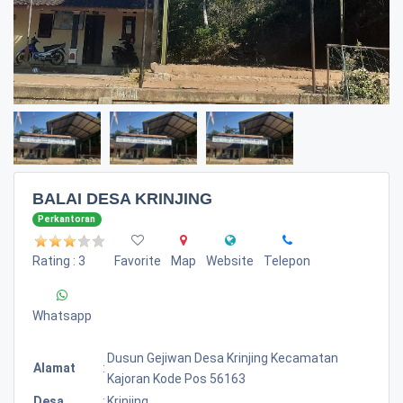
BALAI DESA KRINJING
Perkantoran
Rating : 3
Favorite
Map
Website
Telepon
Whatsapp
Dusun Gejiwan Desa Krinjing Kecamatan
Alamat
:
Kajoran Kode Pos 56163
Desa
:
Krinjing