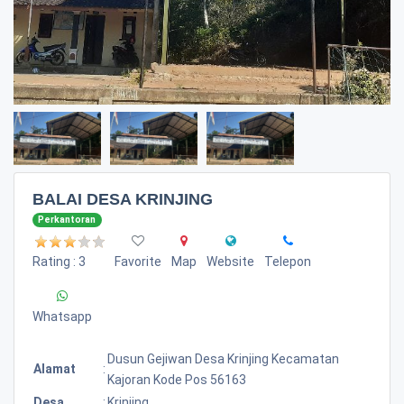
BALAI DESA KRINJING
Perkantoran
Rating : 3
Favorite
Map
Website
Telepon
Whatsapp
Dusun Gejiwan Desa Krinjing Kecamatan
Alamat
:
Kajoran Kode Pos 56163
Desa
:
Krinjing