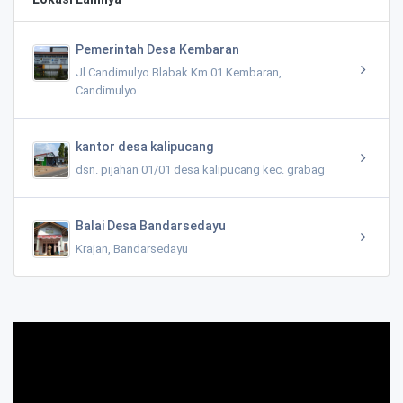
Pemerintah Desa Kembaran
Jl.Candimulyo Blabak Km 01 Kembaran,
Candimulyo
kantor desa kalipucang
dsn. pijahan 01/01 desa kalipucang kec. grabag
Balai Desa Bandarsedayu
Krajan, Bandarsedayu