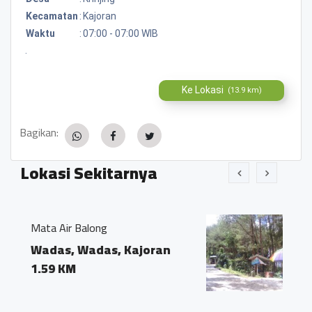
Kecamatan
:
Kajoran
Waktu
:
07:00 - 07:00 WIB
.
Ke Lokasi
(13.9 km)
Bagikan:
Lokasi Sekitarnya
BUKIT ASRI KERTOJOYO
s, Kajoran
Tepungsari pringom
tempuran
0.35 KM