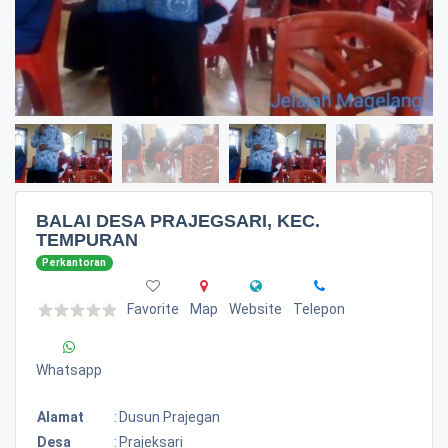
BALAI DESA PRAJEGSARI, KEC.
TEMPURAN
Perkantoran
Favorite
Map
Website
Telepon
Whatsapp
Alamat
:
Dusun Prajegan
Desa
:
Prajeksari