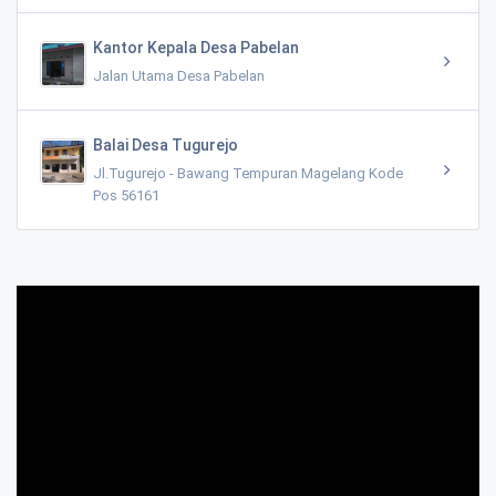
Kantor Kepala Desa Pabelan
Jalan Utama Desa Pabelan
Balai Desa Tugurejo
Jl.Tugurejo - Bawang Tempuran Magelang Kode
Pos 56161