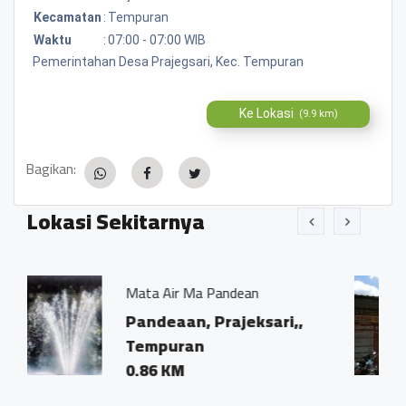
Kecamatan
:
Tempuran
Waktu
:
07:00 - 07:00 WIB
Pemerintahan Desa Prajegsari, Kec. Tempuran
Ke Lokasi
(9.9 km)
Bagikan:
Lokasi Sekitarnya
a Air Ma Pandean
Balai Desa P
Tempuran
ndeaan, Prajeksari,,
Prajegan,
mpuran
0.01 KM
86 KM