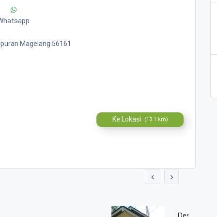
Whatsapp
mpuran Magelang.56161
Ke Lokasi
(13.1 km)
c Tempuran