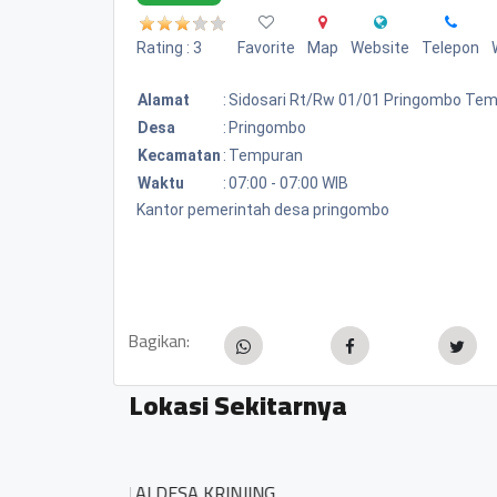
Rating : 3
Favorite
Map
Website
Telepon
Alamat
:
Sidosari Rt/rw 01/01 Pringombo Te
Desa
:
Pringombo
Kecamatan
:
Tempuran
Waktu
:
07:00 - 07:00 WIB
Kantor pemerintah desa pringombo
Bagikan:
Lokasi Sekitarnya
Desa Temanggal Ke