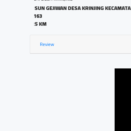
ORAN KODE POS
Dusun Jetis Rt
0.91 KM
Review