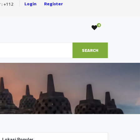
Login
Register
r : +112
0
SEARCH
Lokasi Populer