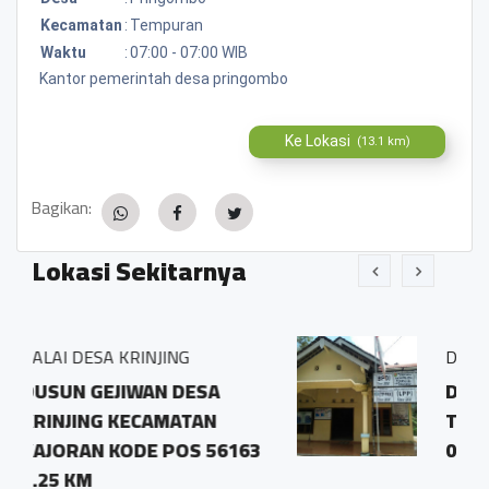
Kecamatan
:
Tempuran
Waktu
:
07:00 - 07:00 WIB
Kantor pemerintah desa pringombo
Ke Lokasi
(13.1 km)
Bagikan:
Lokasi Sekitarnya
JING
Desa Temanggal Kec Temp
N DESA
Dusun Jetis Rt 02 Rw 
AMATAN
Temanggal
 POS 56163
0.91 KM