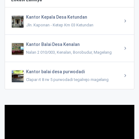
Kantor Kepala Desa Ketundan
Jln. Kaponan - Ketep Km 03 Ketundan
Kantor Balai Desa Kenalan
Nalan 2 010/003, Kenalan, Borobudur, Magelang
Kantor balai desa purwodadi
Clapar rt 8 rw 5 purwodadi tegalrejo magelang