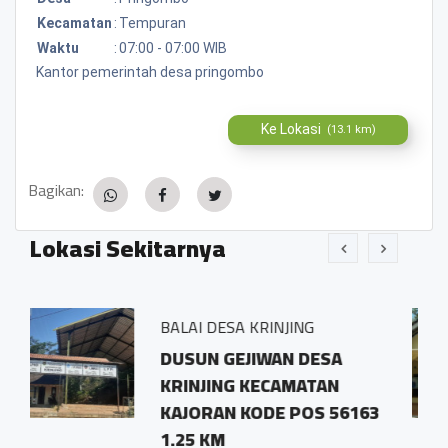
Kecamatan
:
Tempuran
Waktu
:
07:00 - 07:00 WIB
Kantor pemerintah desa pringombo
Ke Lokasi
(13.1 km)
Bagikan:
Lokasi Sekitarnya
BALAI DESA KRINJING
Desa T
DUSUN GEJIWAN DESA
Dusun
KRINJING KECAMATAN
Tema
KAJORAN KODE POS 56163
0.91 
1.25 KM