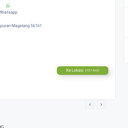
Whatsapp
mpuran Magelang.56161
Ke Lokasi
(13.1 km)