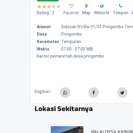
Rating : 3
Favorite
Map
Website
Telepon
Alamat
:
Sidosari Rt/rw 01/01 Pringombo Te
Desa
:
Pringombo
Kecamatan
:
Tempuran
Waktu
:
07:00 - 07:00 WIB
Kantor pemerintah desa pringombo
Bagikan:
Lokasi Sekitarnya
BALAI DESA KRINJING