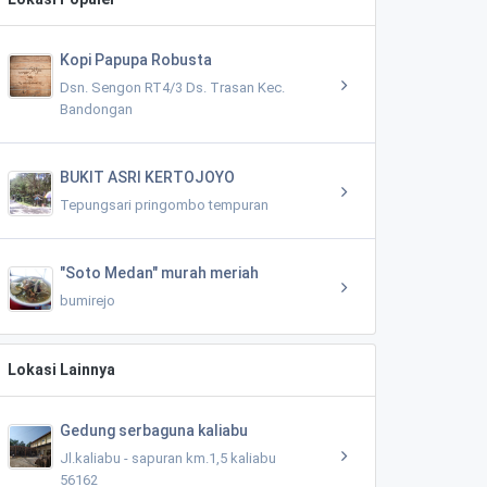
Kopi Papupa Robusta
Dsn. Sengon RT4/3 Ds. Trasan Kec.
Bandongan
BUKIT ASRI KERTOJOYO
Tepungsari pringombo tempuran
"Soto Medan" murah meriah
bumirejo
Lokasi Lainnya
Gedung serbaguna kaliabu
Jl.kaliabu - sapuran km.1,5 kaliabu
56162