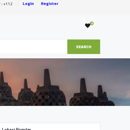
Login
Register
r : +112
0
SEARCH
Lokasi Populer