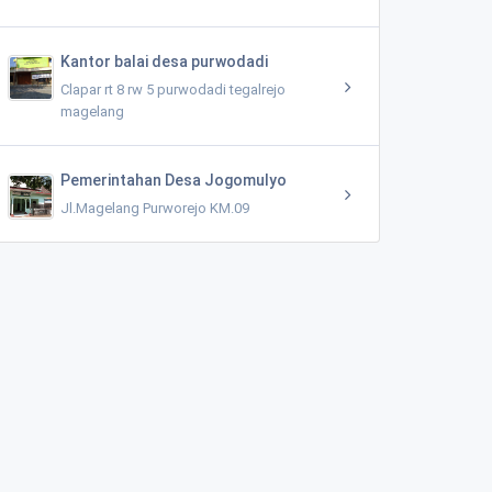
Kantor balai desa purwodadi
Clapar rt 8 rw 5 purwodadi tegalrejo
magelang
Pemerintahan Desa Jogomulyo
Jl.Magelang Purworejo KM.09
Desa Temanggal Kec Tempuran