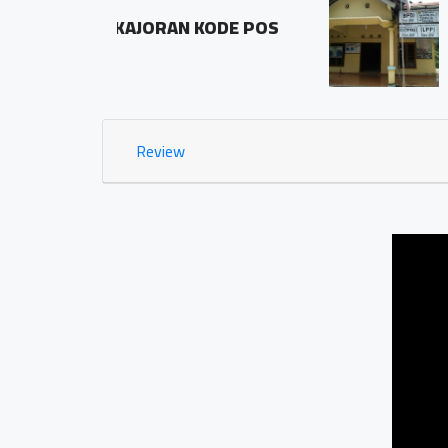
ODE POS
Dusun Jetis Rt 02 Rw 
0.91 KM
Review