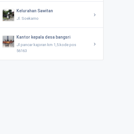
Kelurahan Sawitan
Jl. Soekarno
Kantor kepala desa bangsri
Jl pancar kajoran km 1,5.kode pos
56163
BUKIT ASRI KERTOJOYO