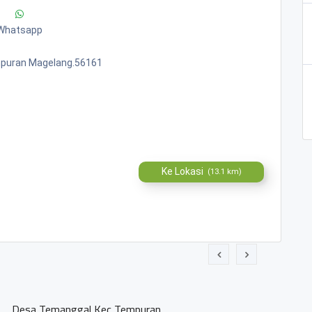
Whatsapp
mpuran Magelang.56161
Ke Lokasi
(13.1 km)
ran