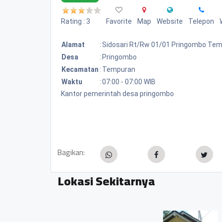
Rating : 3
Favorite
Map
Website
Telepon
Alamat
:
Sidosari Rt/rw 01/01 Pringombo Te
Desa
:
Pringombo
Kecamatan
:
Tempuran
Waktu
:
07:00 - 07:00 WIB
Kantor pemerintah desa pringombo
Bagikan:
Lokasi Sekitarnya
Desa Temanggal Kec Tempu