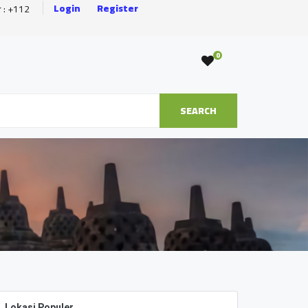
Login
Register
r : +112
0
SEARCH
Lokasi Populer