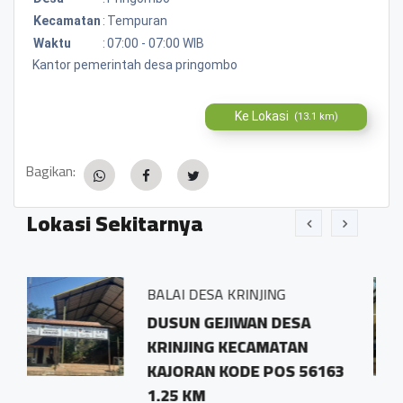
Kecamatan
:
Tempuran
Waktu
:
07:00 - 07:00 WIB
Kantor pemerintah desa pringombo
Ke Lokasi
(13.1 km)
Bagikan:
Lokasi Sekitarnya
BALAI DESA KRINJING
Desa 
DUSUN GEJIWAN DESA
Dusu
KRINJING KECAMATAN
Tem
KAJORAN KODE POS 56163
0.91
1.25 KM