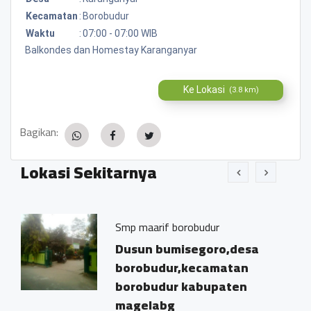
Kecamatan
:
Borobudur
Waktu
:
07:00 - 07:00 WIB
Balkondes dan Homestay Karanganyar
Ke Lokasi
(3.8 km)
Bagikan:
Lokasi Sekitarnya
Smp maarif borobudur
Dusun bumisegoro,desa
borobudur,kecamatan
borobudur kabupaten
magelabg