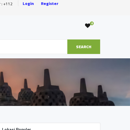
Login
Register
r : +112
0
SEARCH
Lokasi Populer