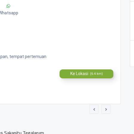
Whatsapp
napan, tempat pertemuan
Ke Lokasi
(6.4 km)
Sakapitu Tegalarum