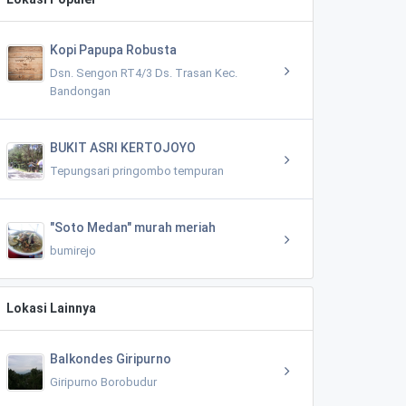
Kopi Papupa Robusta
Dsn. Sengon RT4/3 Ds. Trasan Kec.
Bandongan
BUKIT ASRI KERTOJOYO
Tepungsari pringombo tempuran
"Soto Medan" murah meriah
bumirejo
Lokasi Lainnya
Balkondes Giripurno
Giripurno Borobudur