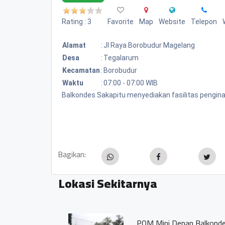
Rating : 3
Favorite
Map
Website
Telepon
Alamat
:
Jl Raya Borobudur Magelang
Desa
:
Tegalarum
Kecamatan
:
Borobudur
Waktu
:
07:00 - 07:00 WIB
Balkondes Sakapitu menyediakan fasilitas pengi
Bagikan:
Lokasi Sekitarnya
POM Mini Depan Balkondes 