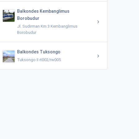
Balkondes Kembanglimus
Borobudur
Jl. Sudirman Km.3 Kembanglimus
Borobudur
Balkondes Tuksongo
Tuksongo II rt002/rw005
NOTARIS &PPAT