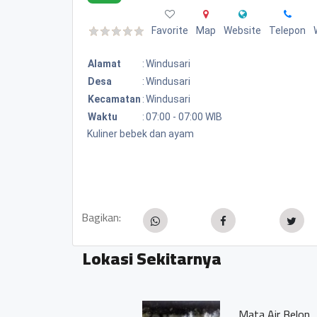
Favorite
Map
Website
Telepon
Alamat
:
Windusari
Desa
:
Windusari
Kecamatan
:
Windusari
Waktu
:
07:00 - 07:00 WIB
Kuliner bebek dan ayam
Bagikan:
Lokasi Sekitarnya
Mata Air Belon