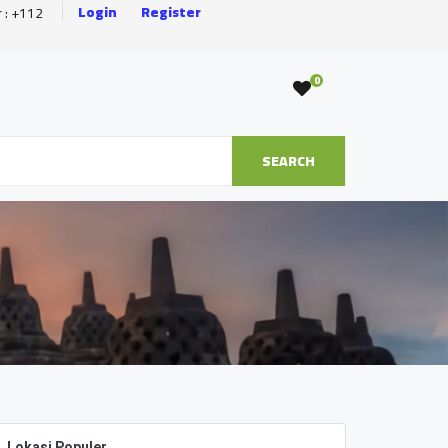
Login
Register
r : +112
0
SEARCH
Lokasi Populer