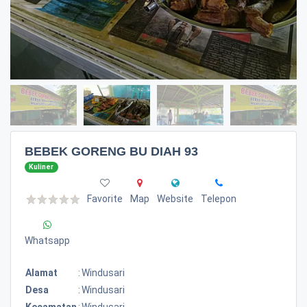
BEBEK GORENG BU DIAH 93
Kuliner
Favorite
Map
Website
Telepon
Whatsapp
Alamat
:
Windusari
Desa
:
Windusari
Kecamatan
:
Windusari