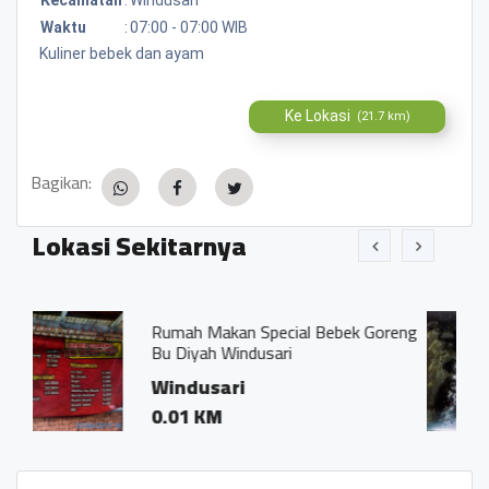
Waktu
:
07:00 - 07:00 WIB
Kuliner bebek dan ayam
Ke Lokasi
(21.7 km)
Bagikan:
Lokasi Sekitarnya
Makan Special Bebek Goreng
Mata Air Belon
ah Windusari
, Candi Sari,
usari
0.58 KM
KM