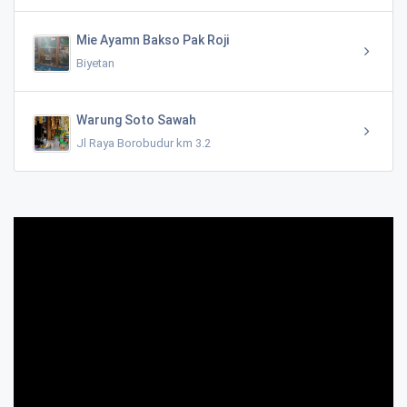
Mie Ayamn Bakso Pak Roji
Biyetan
Warung Soto Sawah
Jl Raya Borobudur km 3.2