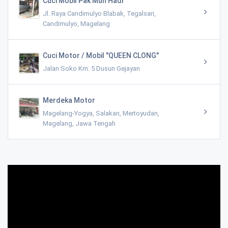
Cuci Mobil Pak Muh Hadi
Jl. Raya Candimulyo Blabak, Tegalsari,
Candimulyo, Magelang
Cuci Motor / Mobil "QUEEN CLONG"
Jalan Soko Km. 5 Dusun Gejayan
Merdeka Motor
Magelang-Yogya, Salakan, Mertoyudan,
Magelang, Jawa Tengah