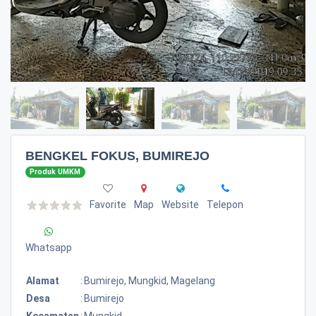
BENGKEL FOKUS, BUMIREJO
Produk UMKM
Favorite
Map
Website
Telepon
Whatsapp
Alamat
:
Bumirejo, Mungkid, Magelang
Desa
:
Bumirejo
Kecamatan
:
Mungkid