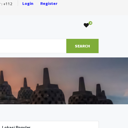
Login
Register
r : +112
0
SEARCH
Lokasi Populer