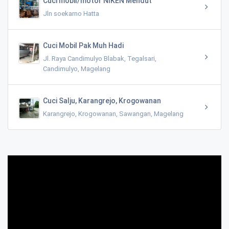
Cuci mobil/motor NIKEN Mendut
Jln soekarno Hatta
Cuci Mobil Pak Muh Hadi
Jl. Raya Candimulyo Blabak, Tegalsari,
Candimulyo, Magelang
Cuci Salju, Karangrejo, Krogowanan
Karangrejo, Krogowanan, Sawangan, Magelang