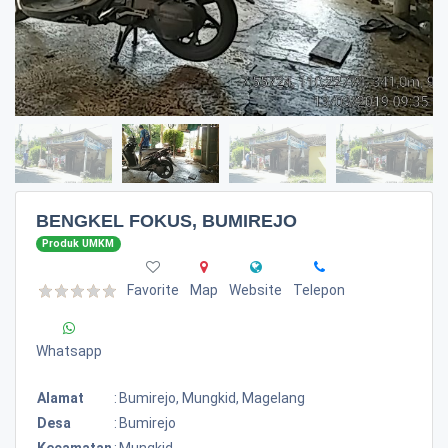
BENGKEL FOKUS, BUMIREJO
Produk UMKM
Favorite
Map
Website
Telepon
Whatsapp
Alamat
:
Bumirejo, Mungkid, Magelang
Desa
:
Bumirejo
Kecamatan
:
Mungkid