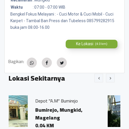
Waktu
:
07:00 - 07:00 WIB
Bengkel Fokus Melayani : - Cuci Motor & Cuci Mobil - Cuci
Karpet - Tambal Ban Press dan Tubeless 085799282915
buka jam 08.00-16.00
Ke Lokasi
(4.0 km)
Bagikan:
Lokasi Sekitarnya
A.M" Bumirejo
Kantor Notaris d
Ivo Marius, SH"
jo, Mungkid,
Bumirejo, Mu
ang
Magelang
M