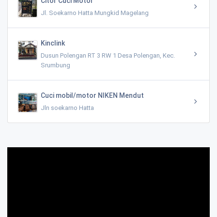
Citor Cuci Motor
Jl. Soekarno Hatta Mungkid Magelang
Kinclink
Dusun Polengan RT 3 RW 1 Desa Polengan, Kec.
Srumbung
Cuci mobil/motor NIKEN Mendut
Jln soekarno Hatta