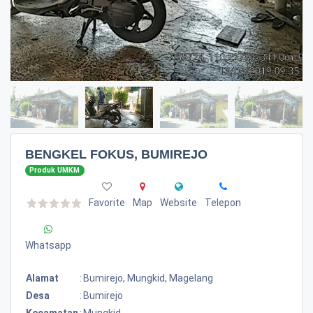
BENGKEL FOKUS, BUMIREJO
Produk UMKM
Favorite
Map
Website
Telepon
Whatsapp
Alamat
:
Bumirejo, Mungkid, Magelang
Desa
:
Bumirejo
Kecamatan
:
Mungkid