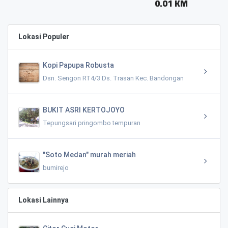
0.01 KM
Lokasi Populer
Kopi Papupa Robusta
Dsn. Sengon RT4/3 Ds. Trasan Kec. Bandongan
BUKIT ASRI KERTOJOYO
Tepungsari pringombo tempuran
"Soto Medan" murah meriah
bumirejo
Lokasi Lainnya