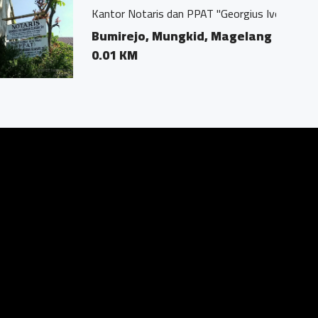
eorgius Ivo Marius, SH"
agelang