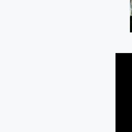
Kantor Notaris dan PPAT "G
Bumirejo, Mungkid, M
0.01 KM