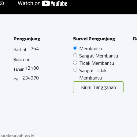
Pengunjung
Survei Pengunjung
G
764
Membantu
Hari ini
Sangat Membantu
Bulan ini
Tidak Membantu
12100
Tahun
Sangat Tidak
234970
Membantu
ini
Kirim Tanggapan
agelangkab.go.id