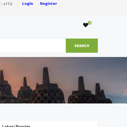
Login
Register
r : +112
0
SEARCH
Lokasi Populer