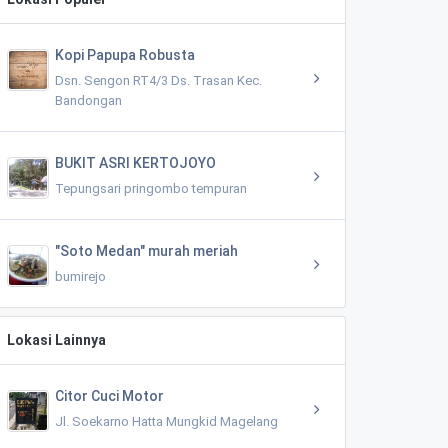
Kopi Papupa Robusta
Dsn. Sengon RT4/3 Ds. Trasan Kec.
Bandongan
BUKIT ASRI KERTOJOYO
Tepungsari pringombo tempuran
"Soto Medan" murah meriah
bumirejo
Lokasi Lainnya
Citor Cuci Motor
Jl. Soekarno Hatta Mungkid Magelang