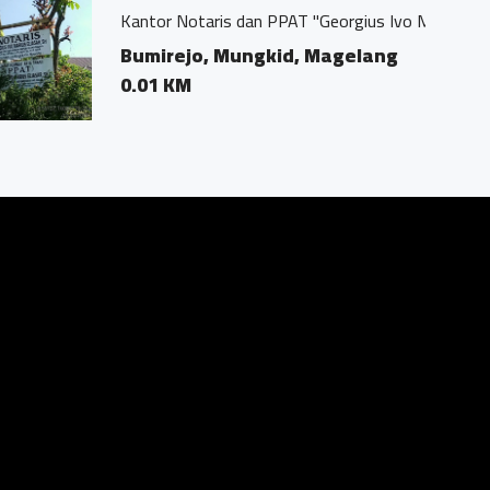
eorgius Ivo Marius, SH"
agelang