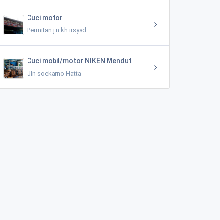
Cuci motor
Permitan jln kh irsyad
Cuci mobil/motor NIKEN Mendut
Jln soekarno Hatta