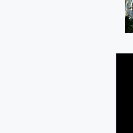
Kantor Notaris dan PPAT "G
Bumirejo, Mungkid, M
0.01 KM