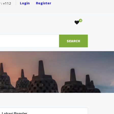
Login
Register
r : +112
0
SEARCH
Lokasi Populer