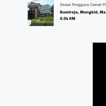
 Daerah PKS
gkid, Magelang