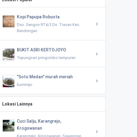
Kopi Papupa Robusta
Dsn. Sengon RT4/3 Ds. Trasan Kec.
Bandongan
BUKIT ASRI KERTOJOYO
Tepungsari pringombo tempuran
"Soto Medan" murah meriah
bumirejo
Lokasi Lainnya
Cuci Salju, Karangrejo,
Krogowanan
Karangrejo, Krogowanan, Sawangan,