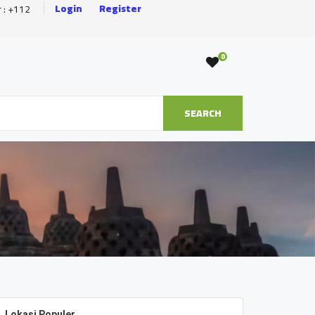
Login
Register
r : +112
0
SEARCH
Lokasi Populer