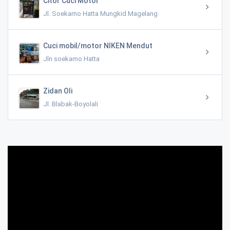
Citor Cuci Motor
Jl. Soekarno Hatta Mungkid Magelang
Cuci mobil/motor NIKEN Mendut
Jln soekarno Hatta
Zidan Oli
Jl. Blabak-Boyolali