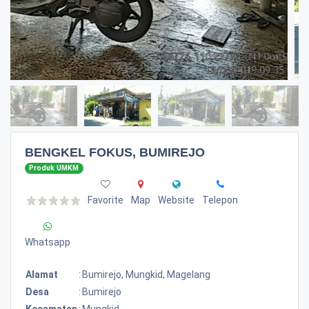
BENGKEL FOKUS, BUMIREJO
Produk UMKM
Favorite
Map
Website
Telepon
Whatsapp
Alamat
:
Bumirejo, Mungkid, Magelang
Desa
:
Bumirejo
Kecamatan
:
Mungkid