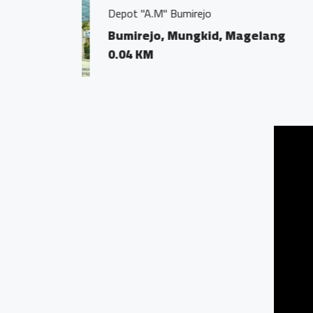
Kantor Notaris dan P
Bumirejo, Mungk
0.01 KM