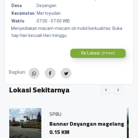
Desa
:
Deyangan
Kecamatan
:
Mertoyudan
Waktu
:
07:00 - 07:00 WIB
Menyediakan macam-macam oli mobil berkualitas. Buka
tiap Hari kecuali Hari minggu.
Ke Lokasi
(0.9 km)
Bagikan:
Lokasi Sekitarnya
BU
Gedung jamia
rohmatulloh
nnar Deyangan magelang
Carikan 
15 KM
mertoyud