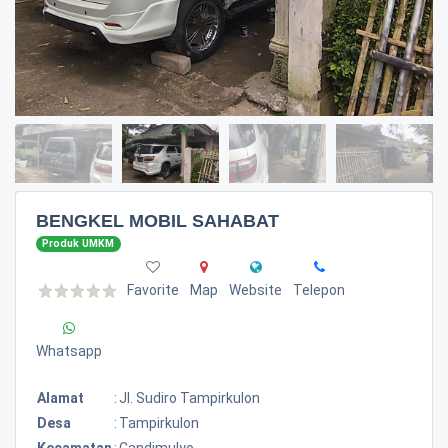
BENGKEL MOBIL SAHABAT
Produk UMKM
Favorite
Map
Website
Telepon
Whatsapp
Alamat
:
Jl. Sudiro Tampirkulon
Desa
:
Tampirkulon
Kecamatan
:
Candimulyo