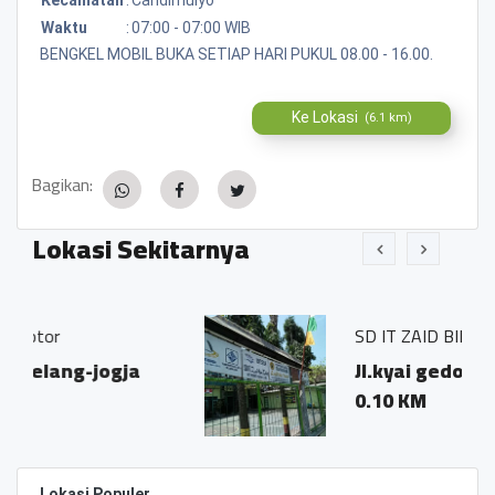
Waktu
:
07:00 - 07:00 WIB
BENGKEL MOBIL BUKA SETIAP HARI PUKUL 08.00 - 16.00.
Ke Lokasi
(6.1 km)
Bagikan:
Lokasi Sekitarnya
SD IT ZAID BIN TSABIT BLONDO
gja
Jl.kyai gedong 1 blondo
0.10 KM
Lokasi Populer