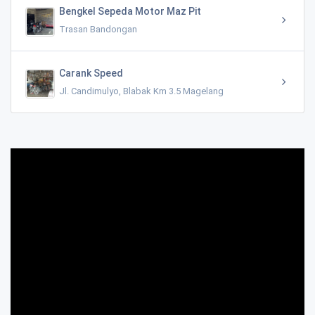
Bengkel Sepeda Motor Maz Pit
Trasan Bandongan
Carank Speed
Jl. Candimulyo, Blabak Km 3.5 Magelang