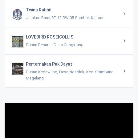
Twins Rabbit
Jarakan Barat RT 12 RW 05 Sambak Kajoran
LOVEBIRD ROSEICOLLIS
Dusun Besaran Desa Congkrang
Perternakan Pak Dayat
Dusun Kedawung, Desa Ngablak, Kec. Srumbung,
Magelang