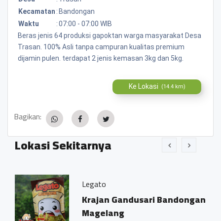
Kecamatan
:
Bandongan
Waktu
:
07:00 - 07:00 WIB
Beras jenis 64 produksi gapoktan warga masyarakat Desa
Trasan. 100% Asli tanpa campuran kualitas premium
dijamin pulen. terdapat 2 jenis kemasan 3kg dan 5kg.
Ke Lokasi
(14.4 km)
Bagikan:
Lokasi Sekitarnya
Legato
Krajan Gandusari Bandongan
Magelang