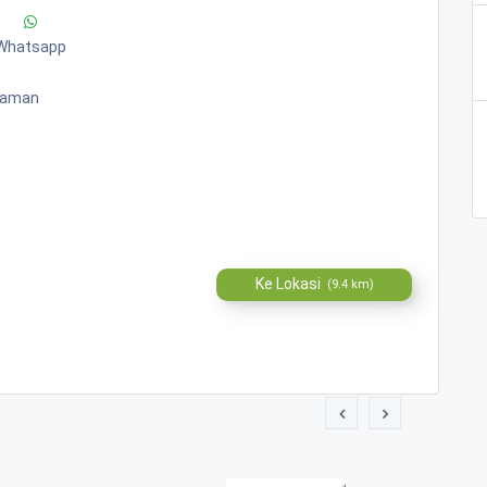
Whatsapp
alaman
Ke Lokasi
(9.4 km)