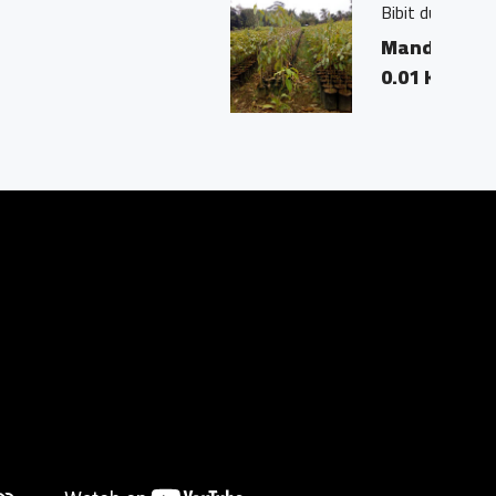
 , bawor
o salaman