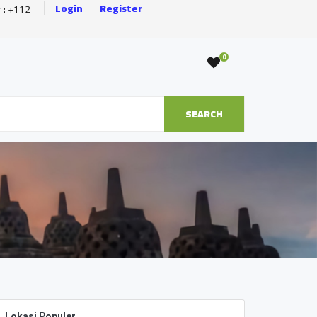
Login
Register
r : +112
0
SEARCH
Lokasi Populer