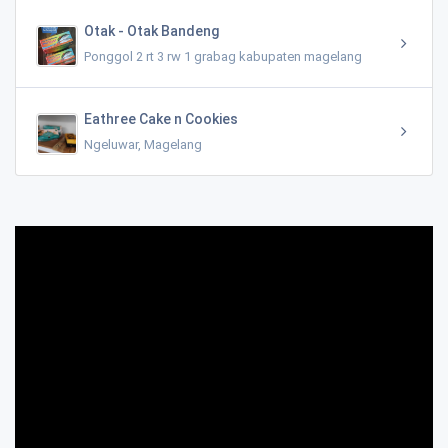
Otak - Otak Bandeng
Ponggol 2 rt 3 rw 1 grabag kabupaten magelang
Eathree Cake n Cookies
Ngeluwar, Magelang