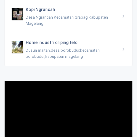
Kopi Ngrancah
Desa Ngrancah Kecamatan Grabag Kabupaten
Magelang
Home industri criping telo
Dusun maitan,desa borobudur,kecamatan
borobudur,kabupaten magelang