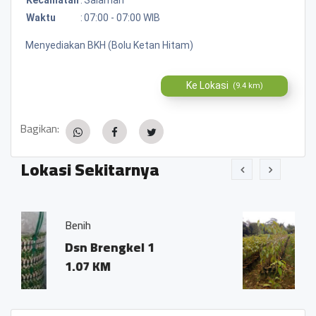
Waktu
:
07:00 - 07:00 WIB
Menyediakan BKH (Bolu Ketan Hitam)
Ke Lokasi
(9.4 km)
Bagikan:
Lokasi Sekitarnya
Bibit durian musang k
kel 1
Mandiran Kebon
0.01 KM