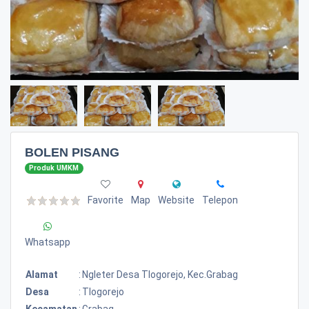
BOLEN PISANG
Produk UMKM
Favorite
Map
Website
Telepon
Whatsapp
Alamat
:
Ngleter Desa Tlogorejo, Kec.grabag
Desa
:
Tlogorejo
Kecamatan
:
Grabag