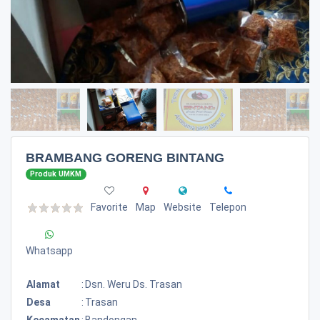
BRAMBANG GORENG BINTANG
Produk UMKM
Favorite
Map
Website
Telepon
Whatsapp
Alamat
:
Dsn. Weru Ds. Trasan
Desa
:
Trasan
Kecamatan
:
Bandongan