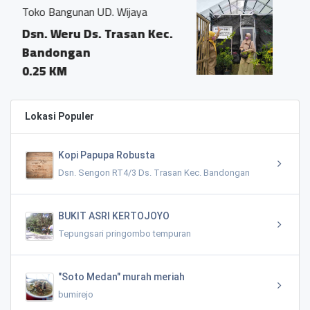
 Wijaya
KWT Sumber Berkah
rasan Kec.
Dusun Weru Desa Tras
0.17 KM
Lokasi Populer
Kopi Papupa Robusta
Dsn. Sengon RT4/3 Ds. Trasan Kec. Bandongan
BUKIT ASRI KERTOJOYO
Tepungsari pringombo tempuran
"Soto Medan" murah meriah
bumirejo