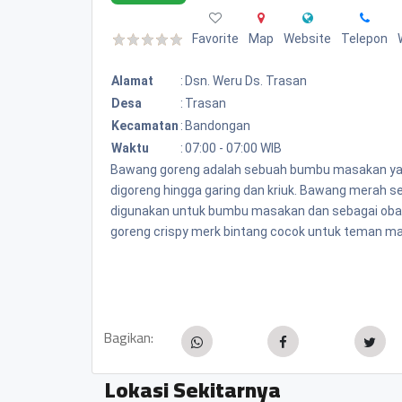
Favorite
Map
Website
Telepon
Alamat
:
Dsn. Weru Ds. Trasan
Desa
:
Trasan
Kecamatan
:
Bandongan
Waktu
:
07:00 - 07:00 WIB
Bawang goreng adalah sebuah bumbu masakan yang 
digoreng hingga garing dan kriuk. Bawang merah s
digunakan untuk bumbu masakan dan sebagai obat
goreng crispy merk bintang cocok untuk teman ma
Bagikan:
Lokasi Sekitarnya