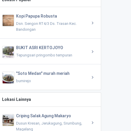
Kopi Papupa Robusta
Dsn. Sengon RT4/3 Ds. Trasan Kec.
Bandongan
BUKIT ASRI KERTOJOYO
Tepungsari pringombo tempuran
"Soto Medan" murah meriah
bumirejo
Lokasi Lainnya
Criping Salak Agung Makaryo
Dusun Kresan, Jerukagung, Srumbung,
Magelang