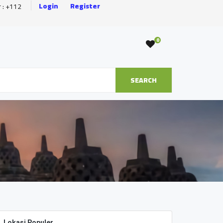
Login
Register
r : +112
0
SEARCH
Lokasi Populer