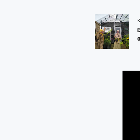
KWT Sumber Berkah
Dusun Weru Desa Tras
0.17 KM